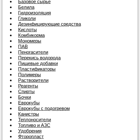
Базовое сырье
Белила
Гидроизоляция
Гликоли
Дезинфицирующие средства
Кислоты
Комбикорма
Мономеры
ПАВ
Пеногасители
Перекись водорода
Пищевые добавки
Пластификаторы
Полимеры
Растворители
Реагенты
Спирты
Бочки
Еврокубы
Еврокубы с подогревом
Канистры
Теплоносители
Топливо и АЗС
Удобрения
Фторопласт