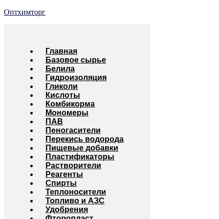
Оптхимторг
Главная
Базовое сырье
Белила
Гидроизоляция
Гликоли
Кислоты
Комбикорма
Мономеры
ПАВ
Пеногасители
Перекись водорода
Пищевые добавки
Пластификаторы
Растворители
Реагенты
Спирты
Теплоносители
Топливо и АЗС
Удобрения
Фторопласт