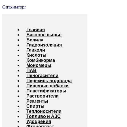
Оптхимторг
Главная
Базовое сырье
Белила
Гидроизоляция
Гликоли
Кислоты
Комбикорма
Мономеры
ПАВ
Пеногасители
Перекись водорода
Пищевые добавки
Пластификаторы
Растворители
Реагенты
Спирты
Теплоносители
Топливо и АЗС
Удобрения
Фторопласт