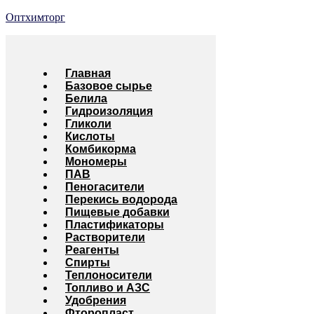
Оптхимторг
Главная
Базовое сырье
Белила
Гидроизоляция
Гликоли
Кислоты
Комбикорма
Мономеры
ПАВ
Пеногасители
Перекись водорода
Пищевые добавки
Пластификаторы
Растворители
Реагенты
Спирты
Теплоносители
Топливо и АЗС
Удобрения
Фторопласт