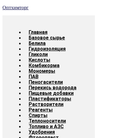
Оптхимторг
Главная
Базовое сырье
Белила
Гидроизоляция
Гликоли
Кислоты
Комбикорма
Мономеры
ПАВ
Пеногасители
Перекись водорода
Пищевые добавки
Пластификаторы
Растворители
Реагенты
Спирты
Теплоносители
Топливо и АЗС
Удобрения
Фторопласт