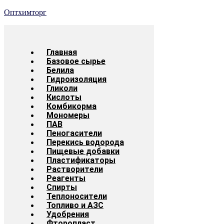
Оптхимторг
Главная
Базовое сырье
Белила
Гидроизоляция
Гликоли
Кислоты
Комбикорма
Мономеры
ПАВ
Пеногасители
Перекись водорода
Пищевые добавки
Пластификаторы
Растворители
Реагенты
Спирты
Теплоносители
Топливо и АЗС
Удобрения
Фторопласт