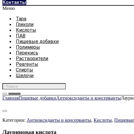
Контакты
Меню
Тара
Гликоли
Кислоты
ПАВ
Пищевые добавки
Полимеры
Перекись
Растворители
Реагенты
Спирты
Щелочи
Главная
Пищевые добавки
Антиоксиданты и консерванты
Лаури
Категории:
Антиоксиданты и консерванты
,
Кислоты
,
Пищевые
Лауриновая кислота