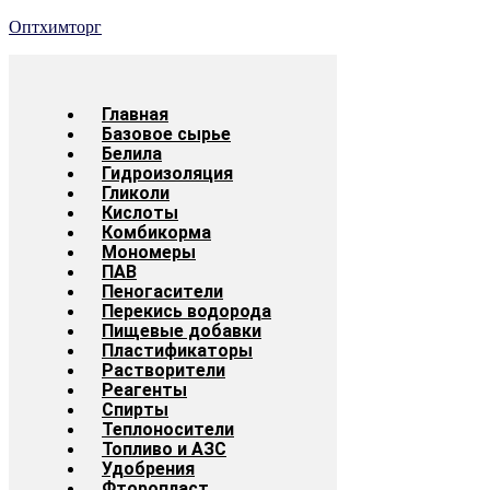
Оптхимторг
Главная
Базовое сырье
Белила
Гидроизоляция
Гликоли
Кислоты
Комбикорма
Мономеры
ПАВ
Пеногасители
Перекись водорода
Пищевые добавки
Пластификаторы
Растворители
Реагенты
Спирты
Теплоносители
Топливо и АЗС
Удобрения
Фторопласт