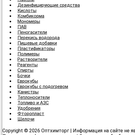
Дезинфицирующие средства
Кислоты
Комбикорма
Мономеры
ПАВ
Пеногасители
Перекись водорода
Пищевые добавки
Пластификаторы
Полимеры
Растворители
Реагенты
Спирты
Бочки
Еврокубы
Еврокубы с подогревом
Канистры
Теплоносители
Топливо и АЗС
Удобрения
Фторопласт
Щелочи
Copyright © 2026 Оптхимторг | Информация на сайте не я