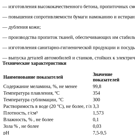
— изготовления высококачественного бетона, пропиточных смо
— повышения сопротивляемости бумаги намоканию и истирани
— дубления кожи;
— производства пропиток тканей, обеспечивающих им стабильн
— изготовления санитарно-гигиенической продукции и посуды
— выпуска деталей автомобилей и станков, стойких к электри
Технические характеристики
Значение
Наименование показателей
показателей
Содержание меламина, %, не менее
99,8
Температура плавления, ºС
354
Температура сублимации, °С
300
Растворимость в воде (20 °С), не более, г/л
3,3
Плотность, г/см³
1,573
Влажность, % , не более
0,1
Зола % , не более
0,03
pH
7,5-9,5