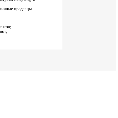
зничные продавцы.
ентов;
ают;