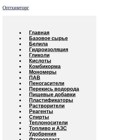
Оптхимторг
Главная
Базовое сырье
Белила
Гидроизоляция
Гликоли
Кислоты
Комбикорма
Мономеры
ПАВ
Пеногасители
Перекись водорода
Пищевые добавки
Пластификаторы
Растворители
Реагенты
Спирты
Теплоносители
Топливо и АЗС
Удобрения
Фторопласт