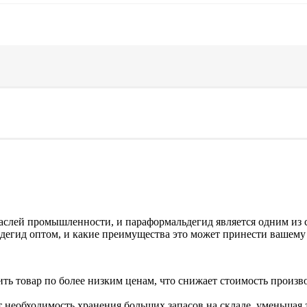
раслей промышленности, и параформальдегид является одним из
дегид оптом, и какие преимущества это может принести вашему 
ть товар по более низким ценам, что снижает стоимость произв
необходимость хранения больших запасов на складе, уменьшая з